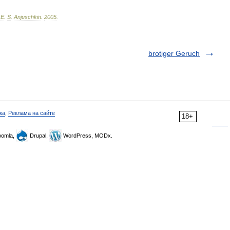
.
E
.
S
.
Anjuschkin
.
2005
.
brotiger Geruch
ка
,
Реклама на сайте
18+
omla,
Drupal,
WordPress, MODx.