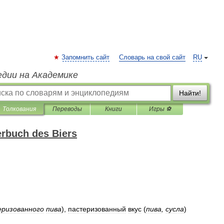
Запомнить сайт
Словарь на свой сайт
RU
едии на Академике
Найти!
Толкования
Переводы
Книги
Игры ⚽
rbuch des Biers
ризованного
пива
)
,
пастеризованный
вкус
(
пива
,
сусла
)