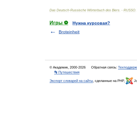
Das
Deutsch
-
Russische
Wörterbuch
des
Biers
. -
RUSSO
Игры ⚽
Нужна курсовая?
Broteinheit
© Академик, 2000-2026
Обратная связь:
Техподдерж
👣 Путешествия
Экспорт словарей на сайты
, сделанные на PHP,
Jo