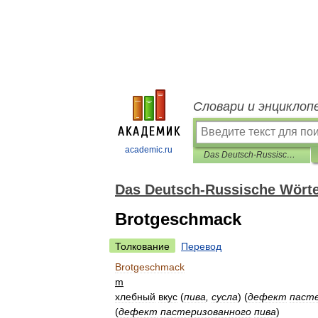
Словари и энциклоп
academic.ru
Das Deutsch-Russische Wörterbuch des Biers
Das Deutsch-Russische Wörte
Brotgeschmack
Толкование
Перевод
Brotgeschmack
m
хлебный
вкус
(
пива
,
сусла
)
(
дефект
пасте
(
дефект
пастеризованного
пива
)